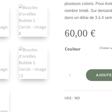
plusieurs coloris. Pour év
nombre limité. Sur demande
dans un délai de 3 à 4 sem
60,00
€
Couleur
quantité
AJOUTE
de
Boucles
d'oreilles
UGS :
ND
Bubble
S
Cercle