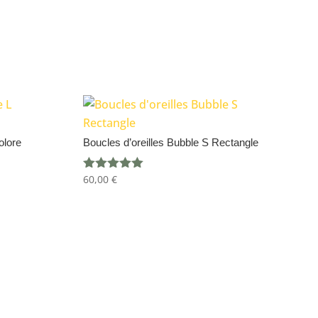
olore
Boucles d’oreilles Bubble S Rectangle
60,00
€
Note
5.00
sur 5