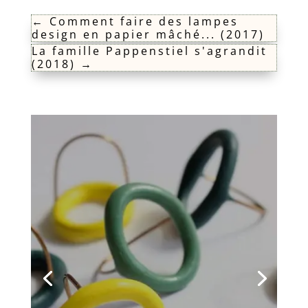
←
Comment faire des lampes
design en papier mâché... (2017)
La famille Pappenstiel s'agrandit
(2018)
→
Un air de Pâques (2021)
Le printemps est là, les fleurs éclosent,
Pâques arrive à grands pas et le soleil
brille. Nous ne laisserons donc pas un
nouveau confinement imposé, un
voyage (encore une fois) annulé à la
dernière minute et des mauvaises