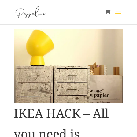
IKEA HACK – All
you need is…