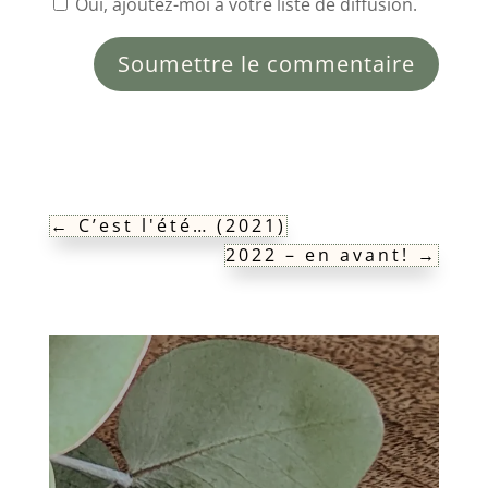
Oui, ajoutez-moi à votre liste de diffusion.
Soumettre le commentaire
←
C’est l'été… (2021)
2022 – en avant!
→
L’année touche à sa fin
L'année 2023 touche lentement à sa
fin. C'est le dernier jour pour Pappelini