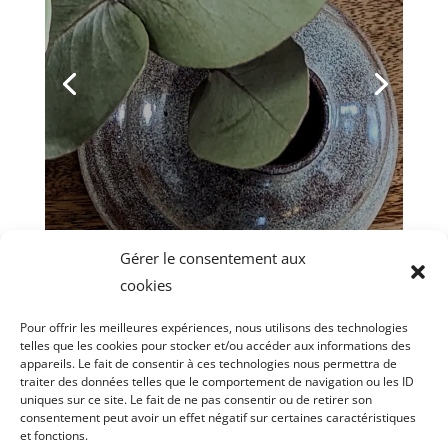
- il est maintenant temps de m'occuper
des cadeaux de Noël ! J'en ai déjà un -
pour moi ! Samedi dernier, j'ai acheté
un magnifique vase au Pop-Up Store
d'Antibes, réalisé par Elise
Kammerer....
Lire plus
Gérer le consentement aux
cookies
Pour offrir les meilleures expériences, nous utilisons des technologies
telles que les cookies pour stocker et/ou accéder aux informations des
appareils. Le fait de consentir à ces technologies nous permettra de
traiter des données telles que le comportement de navigation ou les ID
uniques sur ce site. Le fait de ne pas consentir ou de retirer son
consentement peut avoir un effet négatif sur certaines caractéristiques
et fonctions.