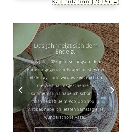
Kapitulation (2019)
→
Das Jahr neigt sich dem
Ende zu
Das Jahr 2023 geht so langsam dem
Ende entgegen. Für Pappelini ist es der
letzte Tag - nun wird es Zeit, mich um
die Weihnachtsgeschenke zu
kümmern! Eins habe ich schon - für
mich selbst! Beim Pop-Up Shop in
Antibes habe ich letzten Samstag eine
wunderschöne Vase...
Lesen Sie mehr