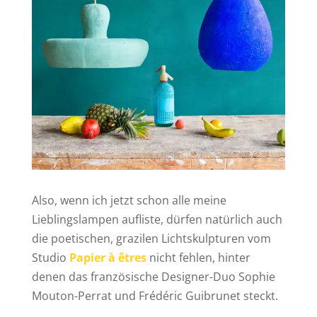
Also, wenn ich jetzt schon alle meine
Lieblingslampen aufliste, dürfen natürlich auch
die poetischen, grazilen Lichtskulpturen vom
Studio
Papier à êtres
nicht fehlen, hinter
denen das französische Designer-Duo Sophie
Mouton-Perrat und Frédéric Guibrunet steckt.