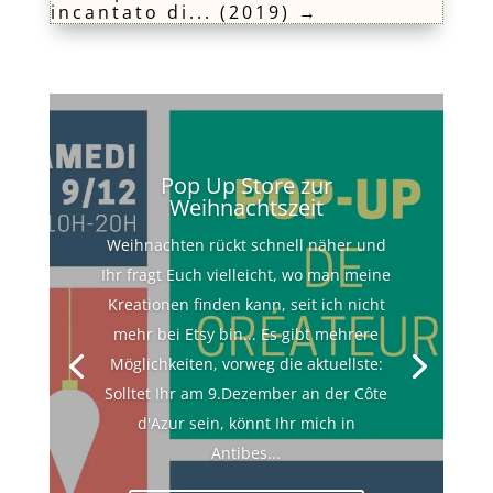
incantato di... (2019)
→
Pop Up Store zur
Weihnachtszeit
Weihnachten rückt schnell näher und
Ihr fragt Euch vielleicht, wo man meine
Kreationen finden kann, seit ich nicht
mehr bei Etsy bin... Es gibt mehrere
Möglichkeiten, vorweg die aktuellste:
Solltet Ihr am 9.Dezember an der Côte
d'Azur sein, könnt Ihr mich in
Antibes...